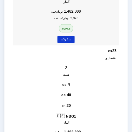
آلمان
1,482,300
تومان/ماه
2,376 تومان/ساعت
موجود
سفارش
cx23
اقتصادی
2
هسته
4
GB
40
GB
20
TB
🇩🇪
NBG1
آلمان