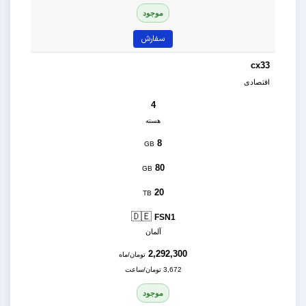
موجود
سفارش
cx33
اقتصادی
4
هسته
8
GB
80
GB
20
TB
🇩🇪
FSN1
آلمان
2,292,300
تومان/ماه
3,672 تومان/ساعت
موجود