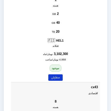
هسته
2
GB
40
GB
20
TB
🇫🇮
HEL1
فنلاند
3,102,300
تومان/ماه
4,968 تومان/ساعت
موجود
سفارش
cx43
اقتصادی
8
هسته