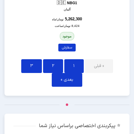
🇩🇪
NBG1
آلمان
5,262,300
تومان/ماه
8,424 تومان/ساعت
موجود
سفارش
« قبلی
1
2
3
بعدی »
⭐️ پیکربندی اختصاصی براساس نیاز شما