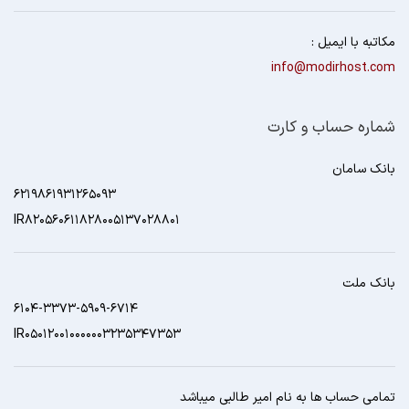
مکاتبه با ایمیل :
info@modirhost.com
شماره حساب و کارت
بانک سامان
6219861931265093
IR820560611828005137028801
بانک ملت
6104-3373-5909-6714
IR050120010000003235347353
تمامی حساب ها به نام امیر طالبی میباشد