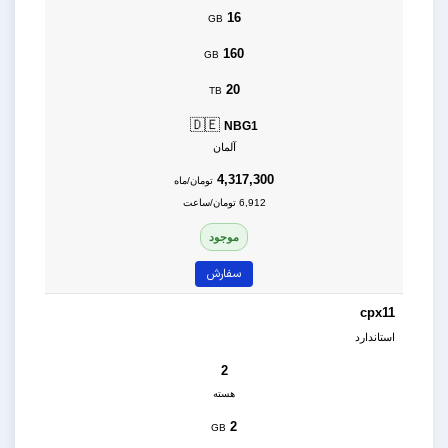
16
GB
160
GB
20
TB
🇩🇪
NBG1
آلمان
4,317,300
تومان/ماه
6,912 تومان/ساعت
موجود
سفارش
cpx11
استاندارد
2
هسته
2
GB