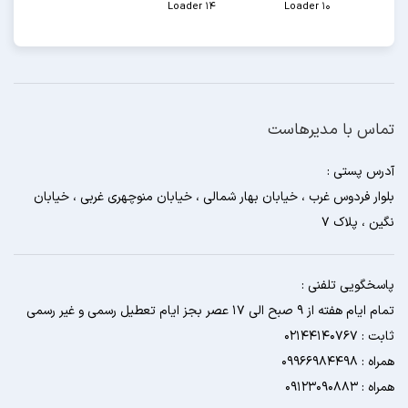
Loader 14
Loader 10
تماس با مدیرهاست
آدرس پستی :
بلوار فردوس غرب ، خیابان بهار شمالی ، خیابان منوچهری غربی ، خیابان
نگین ، پلاک 7
پاسخگویی تلفنی :
تمام ایام هفته از 9 صبح الی 17 عصر بجز ایام تعطیل رسمی و غیر رسمی
ثابت : 02144140767
همراه : 09966984498
همراه : 09123090883