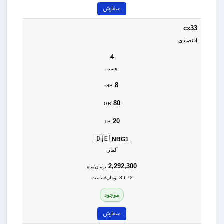
سفارش
cx33
اقتصادی
4
هسته
8
GB
80
GB
20
TB
🇩🇪
NBG1
آلمان
2,292,300
تومان/ماه
3,672 تومان/ساعت
موجود
سفارش