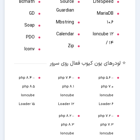
Bcmath
Source
LiteSpeed
Guardian
GD
MariaDB
Mbstring
10.6
Soap
Calendar
Ioncube 12
PDO
/ 14
Zip
Iconv
⭐️ لودرهای یون کیوب فعال روی سرور
php 8.4 –
php 7.4 –
php 5.6 –
php 8.5
php 8.1
php 7.0
Ioncube
Ioncube
Ioncube
Loader 15
Loader 12
Loader 6
php 8.2 –
php 7.2 –
php 8.3
php 7.3
Ioncube
Ioncube