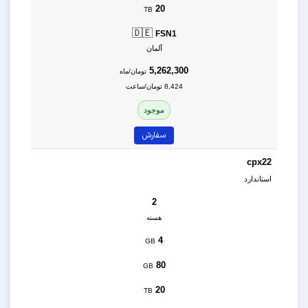
20
TB
🇩🇪
FSN1
آلمان
5,262,300
تومان/ماه
8,424 تومان/ساعت
موجود
سفارش
cpx22
استاندارد
2
هسته
4
GB
80
GB
20
TB