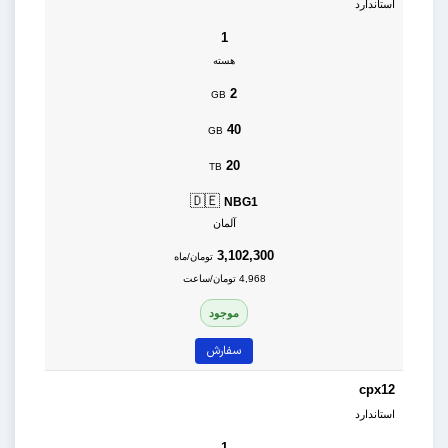
استاندارد
1
هسته
2
GB
40
GB
20
TB
🇩🇪
NBG1
آلمان
3,102,300
تومان/ماه
4,968 تومان/ساعت
موجود
سفارش
cpx12
استاندارد
1