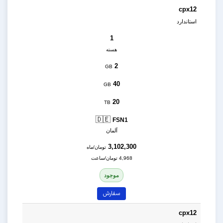
cpx12
استاندارد
1
هسته
2
GB
40
GB
20
TB
🇩🇪
FSN1
آلمان
3,102,300
تومان/ماه
4,968 تومان/ساعت
موجود
سفارش
cpx12