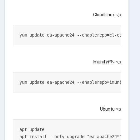
👈 CloudLinux
👈 Imunify360
👈 Ubuntu
apt update
