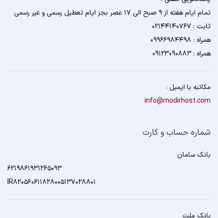
تمام ایام هفته از 9 صبح الی 17 عصر بجز ایام تعطیل رسمی و غیر رسمی
ثابت : 02144140767
همراه : 09966984498
همراه : 09123090883
مکاتبه با ایمیل :
info@modirhost.com
شماره حساب و کارت
بانک سامان
6219861931265093
IR820560611828005137028801
بانک ملت