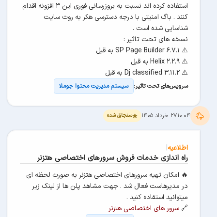
فقط حروف فارسی مجاز است
استفاده کرده اند نسبت به بروزرسانی فوری این ۳ افزونه اقدام
کنند . باگ امنیتی با درجه دسترسی هکر به روت سایت
شماره موبایل
*
شناسایی شده است .
نسخه های تحت تاثیر :
⚠️ 6.7.1 SP Page Builder به قبل
⚠️ Helix 2.2.9 به قبل
ایمیل (اختیاری)
⚠️ Dj classified 3.11.2 به قبل
سرویس‌های تحت تاثیر:
سیستم مدیریت محتوا جوملا
۱۰:۰۴
۲۷ خرداد ۱۴۰۵
سنجاق شده
احراز شماره تلفن
|
اطلاعیه
راه اندازی خدمات فروش سرورهای اختصاصی هتزنر
🔥 امکان تهیه سرورهای اختصاصی هتزنر به صورت لحظه ای
در مدیرهاست فعال شد . جهت مشاهد پلن ها از لینک زیر
میتوانید استفاده کنید .
🔗
سرور های اختصاصی هتزنر