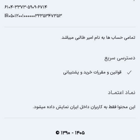
6104-3373-5909-6714
IR050120010000003235347353
تمامی حساب ها به نام امیر طالبی میباشد
دسترسی سریع
قوانین و مقررات خرید و پشتیبانی
نمـاد اعتمــاد
این محتوا فقط به کاربران داخل ایران نمایش داده میشود.
1405 - 1390 ©