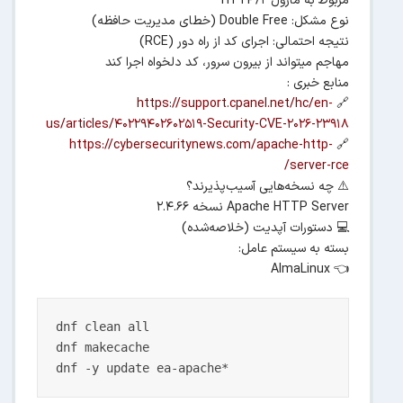
مربوط به ماژول HTTP/2
نوع مشکل: Double Free (خطای مدیریت حافظه)
نتیجه احتمالی: اجرای کد از راه دور (RCE)
مهاجم میتواند از بیرون سرور، کد دلخواه اجرا کند
منابع خبری :
https://support.cpanel.net/hc/en-
🔗
us/articles/40229402602519-Security-CVE-2026-23918
https://cybersecuritynews.com/apache-http-
🔗
server-rce/
⚠️ چه نسخه‌هایی آسیب‌پذیرند؟
Apache HTTP Server نسخه 2.4.66
💻 دستورات آپدیت (خلاصه‌شده)
بسته به سیستم عامل:
👈 AlmaLinux
dnf clean all

dnf makecache
