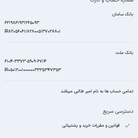
شماره حساب و کارت
بانک سامان
6219861931265093
IR820560611828005137028801
بانک ملت
6104-3373-5909-6714
IR050120010000003235347353
تمامی حساب ها به نام امیر طالبی میباشد
دسترسی سریع
قوانین و مقررات خرید و پشتیبانی