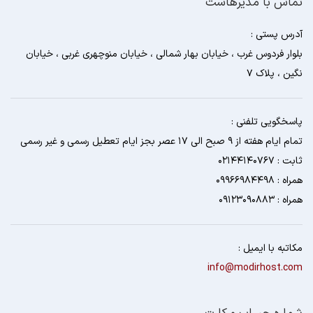
تماس با مدیرهاست
آدرس پستی :
بلوار فردوس غرب ، خیابان بهار شمالی ، خیابان منوچهری غربی ، خیابان
نگین ، پلاک 7
پاسخگویی تلفنی :
تمام ایام هفته از 9 صبح الی 17 عصر بجز ایام تعطیل رسمی و غیر رسمی
ثابت : 02144140767
همراه : 09966984498
همراه : 09123090883
مکاتبه با ایمیل :
info@modirhost.com