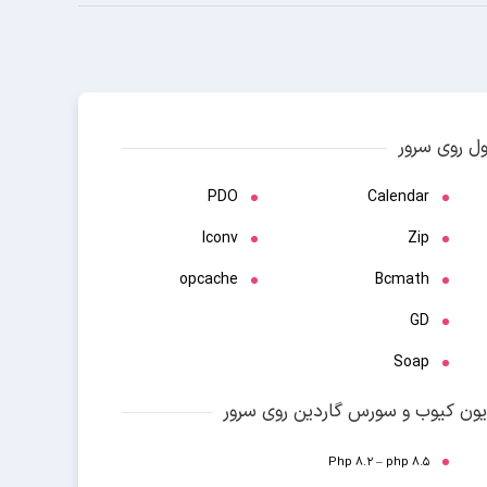
ول روی سرور
PDO
Calendar
Iconv
Zip
opcache
Bcmath
GD
Soap
یون کیوب و سورس گاردین روی سرور
Php 8.2 – php 8.5