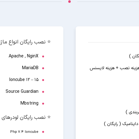
⭐️ نصب رایگان انواع ماژ
ان )
Apache , NginX
هزینه نصب + هزینه لایسنس
MariaDB
Ioncube 12 – 15
Source Guardian
Mbstring
ربندی )
⭐️ نصب رایگان لودرهای 
اینامیک ( رایگان )
Php 7.4
Ioncube