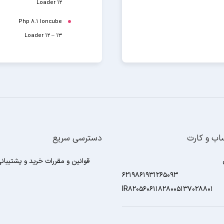
Loader 12
Php 8.1
Ioncube
Loader 12 – 13
ب و کارت
دسترسی سریع
قوانین و مقررات خرید و پشتیبان
6219861931265093
IR820560611828005137028801