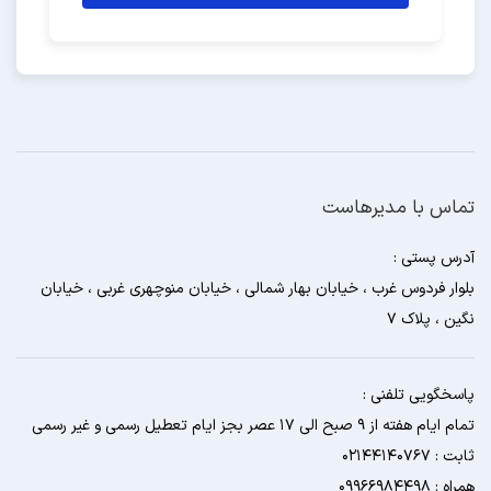
تماس با مدیرهاست
آدرس پستی :
بلوار فردوس غرب ، خیابان بهار شمالی ، خیابان منوچهری غربی ، خیابان
نگین ، پلاک 7
پاسخگویی تلفنی :
تمام ایام هفته از 9 صبح الی 17 عصر بجز ایام تعطیل رسمی و غیر رسمی
ثابت : 02144140767
همراه : 09966984498