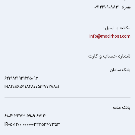
همراه : 09123090883
مکاتبه با ایمیل :
info@modirhost.com
شماره حساب و کارت
بانک سامان
6219861931265093
IR820560611828005137028801
بانک ملت
6104-3373-5909-6714
IR050120010000003235347353