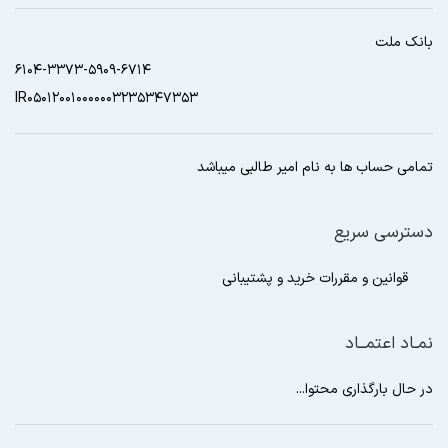
بانک ملت
6104-3373-5909-6714
IR050120010000003235347353
تمامی حساب ها به نام امیر طالبی میباشد
دسترسی سریع
قوانین و مقررات خرید و پشتیبانی
نمـاد اعتمــاد
در حال بارگذاری محتوا...