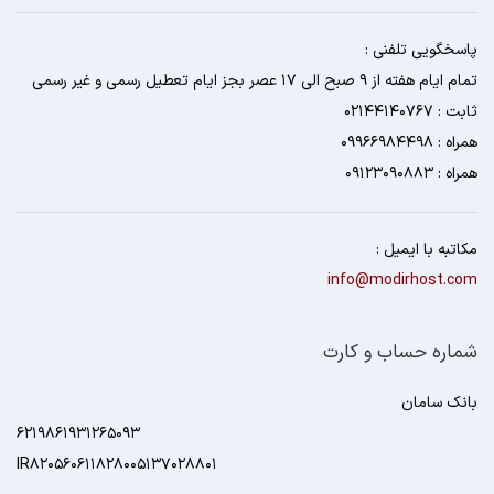
پاسخگویی تلفنی :
تمام ایام هفته از 9 صبح الی 17 عصر بجز ایام تعطیل رسمی و غیر رسمی
ثابت : 02144140767
همراه : 09966984498
همراه : 09123090883
مکاتبه با ایمیل :
info@modirhost.com
شماره حساب و کارت
بانک سامان
6219861931265093
IR820560611828005137028801