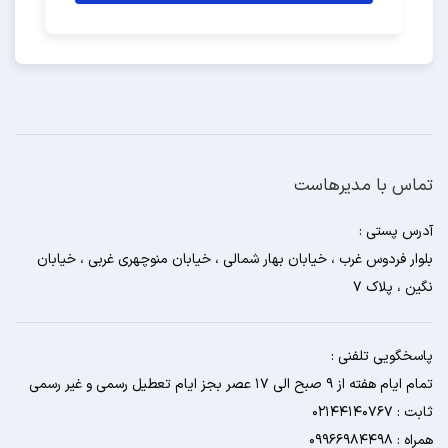
تماس با مدیرهاست
آدرس پستی :
بلوار فردوس غرب ، خیابان بهار شمالی ، خیابان منوچهری غربی ، خیابان
نگین ، پلاک 7
پاسخگویی تلفنی :
تمام ایام هفته از 9 صبح الی 17 عصر بجز ایام تعطیل رسمی و غیر رسمی
ثابت : 02144140767
همراه : 09966984498