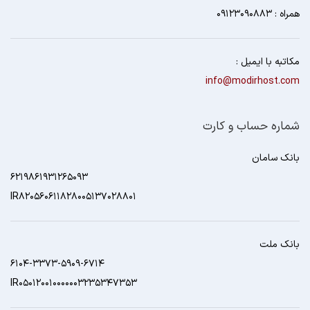
همراه : 09123090883
مکاتبه با ایمیل :
info@modirhost.com
شماره حساب و کارت
بانک سامان
6219861931265093
IR820560611828005137028801
بانک ملت
6104-3373-5909-6714
IR050120010000003235347353