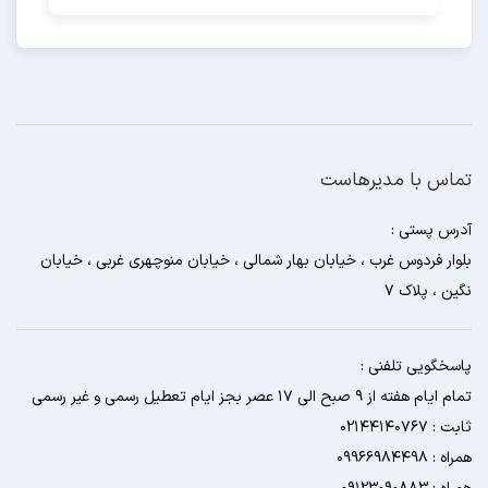
تماس با مدیرهاست
آدرس پستی :
بلوار فردوس غرب ، خیابان بهار شمالی ، خیابان منوچهری غربی ، خیابان
نگین ، پلاک 7
پاسخگویی تلفنی :
تمام ایام هفته از 9 صبح الی 17 عصر بجز ایام تعطیل رسمی و غیر رسمی
ثابت : 02144140767
همراه : 09966984498