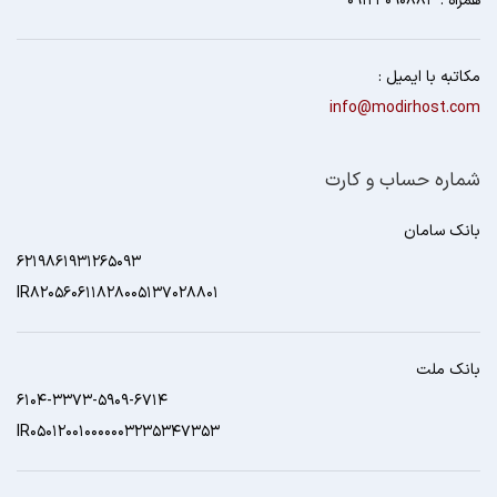
همراه : 09123090883
مکاتبه با ایمیل :
info@modirhost.com
شماره حساب و کارت
بانک سامان
6219861931265093
IR820560611828005137028801
بانک ملت
6104-3373-5909-6714
IR050120010000003235347353